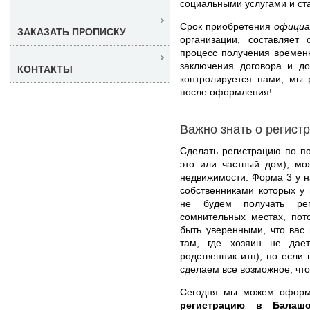
социальными услугами и с
Срок приобретения
официа
ЗАКАЗАТЬ ПРОПИСКУ
организации, составляет
процесс получения времен
заключения договора и до
КОНТАКТЫ
контролируется нами, мы 
после оформления!
Важно знать о регист
Сделать регистрацию по п
это или частный дом), мо
недвижимости. Форма 3 у на
собственниками которых у
не будем получать рег
сомнительных местах, пот
быть уверенными, что вас 
там, где хозяин не дае
родственник итп), но если
сделаем все возможное, чт
Сегодня мы можем офор
регистрацию в Бала