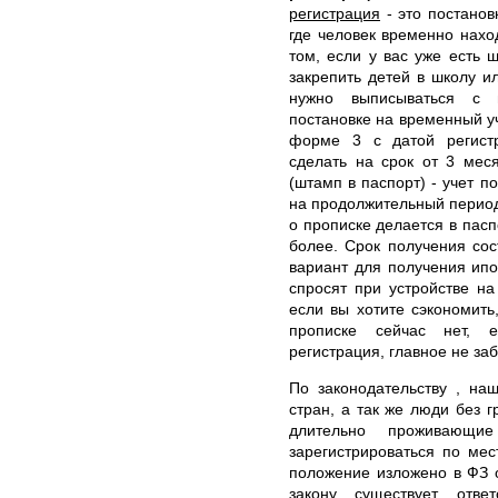
регистрация
- это постанов
где человек временно нахо
том, если у вас уже есть 
закрепить детей в школу и
нужно выписываться с п
постановке на временный у
форме 3 с датой регист
сделать на срок от 3 мес
(штамп в паспорт) - учет п
на продолжительный период 
о прописке делается в пасп
более. Срок получения сос
вариант для получения ипо
спросят при устройстве на
если вы хотите сэкономить
прописке сейчас нет, 
регистрация, главное не за
По законодательству , на
стран, а так же люди без 
длительно проживающи
зарегистрироваться по ме
положение изложено в ФЗ 
закону существует отв